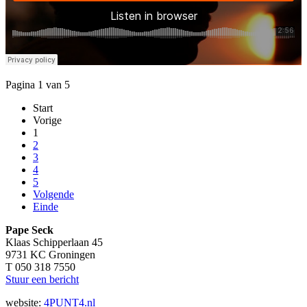
Pagina 1 van 5
Start
Vorige
1
2
3
4
5
Volgende
Einde
Pape Seck
Klaas Schipperlaan 45
9731 KC Groningen
T 050 318 7550
Stuur een bericht
website:
4PUNT4.nl